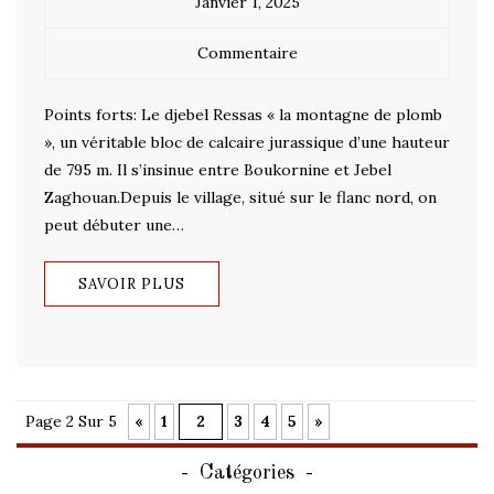
Janvier 1, 2025
Commentaire
Points forts: Le djebel Ressas « la montagne de plomb
», un véritable bloc de calcaire jurassique d’une hauteur
de 795 m. Il s’insinue entre Boukornine et Jebel
Zaghouan.Depuis le village, situé sur le flanc nord, on
peut débuter une…
SAVOIR PLUS
Page 2 Sur 5
«
1
2
3
4
5
»
Catégories